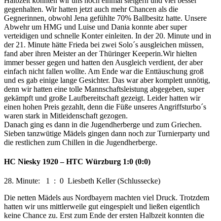
Halbzeit konnten wir uns noch einmal steigern und viel besser
gegenhalten. Wir hatten jetzt auch mehr Chancen als die
Gegnerinnen, obwohl Jena gefühlte 70% Ballbesitz hatte. Unsere
Abwehr um HMG und Luise und Dania konnte aber super
verteidigen und schnelle Konter einleiten. In der 20. Minute und in
der 21. Minute hätte Frieda bei zwei Solo´s ausgleichen müssen,
fand aber ihren Meister an der Thüringer Keeperin.Wir hielten
immer besser gegen und hatten den Ausgleich verdient, der aber
einfach nicht fallen wollte. Am Ende war die Enttäuschung groß
und es gab einige lange Gesichter. Das war aber komplett unnötig,
denn wir hatten eine tolle Mannschaftsleistung abgegeben, super
gekämpft und große Laufbereitschaft gezeigt. Leider hatten wir
einen hohen Preis gezahlt, denn die Füße unseres Angriffsturbo´s
waren stark in Mitleidenschaft gezogen.
Danach ging es dann in die Jugendherberge und zum Griechen.
Sieben tanzwütige Mädels gingen dann noch zur Turnierparty und
die restlichen zum Chillen in die Jugendherberge.
HC Niesky 1920 – HTC Würzburg 1:0 (0:0)
28. Minute: 1 : 0 Liesbeth Keller (Schlussecke)
Die netten Mädels aus Nordbayern machten viel Druck. Trotzdem
hatten wir uns mittlerweile gut eingespielt und ließen eigentlich
keine Chance zu. Erst zum Ende der ersten Halbzeit konnten die