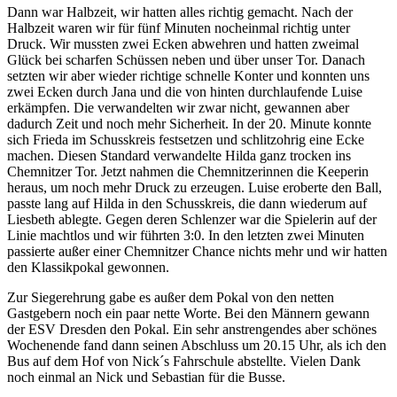
Dann war Halbzeit, wir hatten alles richtig gemacht. Nach der
Halbzeit waren wir für fünf Minuten nocheinmal richtig unter
Druck. Wir mussten zwei Ecken abwehren und hatten zweimal
Glück bei scharfen Schüssen neben und über unser Tor. Danach
setzten wir aber wieder richtige schnelle Konter und konnten uns
zwei Ecken durch Jana und die von hinten durchlaufende Luise
erkämpfen. Die verwandelten wir zwar nicht, gewannen aber
dadurch Zeit und noch mehr Sicherheit. In der 20. Minute konnte
sich Frieda im Schusskreis festsetzen und schlitzohrig eine Ecke
machen. Diesen Standard verwandelte Hilda ganz trocken ins
Chemnitzer Tor. Jetzt nahmen die Chemnitzerinnen die Keeperin
heraus, um noch mehr Druck zu erzeugen. Luise eroberte den Ball,
passte lang auf Hilda in den Schusskreis, die dann wiederum auf
Liesbeth ablegte. Gegen deren Schlenzer war die Spielerin auf der
Linie machtlos und wir führten 3:0. In den letzten zwei Minuten
passierte außer einer Chemnitzer Chance nichts mehr und wir hatten
den Klassikpokal gewonnen.
Zur Siegerehrung gabe es außer dem Pokal von den netten
Gastgebern noch ein paar nette Worte. Bei den Männern gewann
der ESV Dresden den Pokal. Ein sehr anstrengendes aber schönes
Wochenende fand dann seinen Abschluss um 20.15 Uhr, als ich den
Bus auf dem Hof von Nick´s Fahrschule abstellte. Vielen Dank
noch einmal an Nick und Sebastian für die Busse.