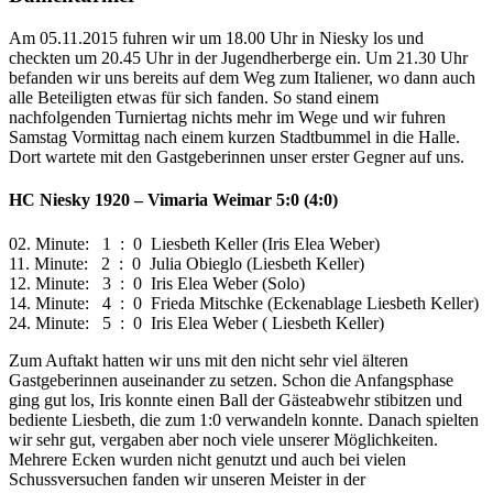
Am 05.11.2015 fuhren wir um 18.00 Uhr in Niesky los und
checkten um 20.45 Uhr in der Jugendherberge ein. Um 21.30 Uhr
befanden wir uns bereits auf dem Weg zum Italiener, wo dann auch
alle Beteiligten etwas für sich fanden. So stand einem
nachfolgenden Turniertag nichts mehr im Wege und wir fuhren
Samstag Vormittag nach einem kurzen Stadtbummel in die Halle.
Dort wartete mit den Gastgeberinnen unser erster Gegner auf uns.
HC Niesky 1920 – Vimaria Weimar 5:0 (4:0)
02. Minute: 1 : 0 Liesbeth Keller (Iris Elea Weber)
11. Minute: 2 : 0 Julia Obieglo (Liesbeth Keller)
12. Minute: 3 : 0 Iris Elea Weber (Solo)
14. Minute: 4 : 0 Frieda Mitschke (Eckenablage Liesbeth Keller)
24. Minute: 5 : 0 Iris Elea Weber ( Liesbeth Keller)
Zum Auftakt hatten wir uns mit den nicht sehr viel älteren
Gastgeberinnen auseinander zu setzen. Schon die Anfangsphase
ging gut los, Iris konnte einen Ball der Gästeabwehr stibitzen und
bediente Liesbeth, die zum 1:0 verwandeln konnte. Danach spielten
wir sehr gut, vergaben aber noch viele unserer Möglichkeiten.
Mehrere Ecken wurden nicht genutzt und auch bei vielen
Schussversuchen fanden wir unseren Meister in der