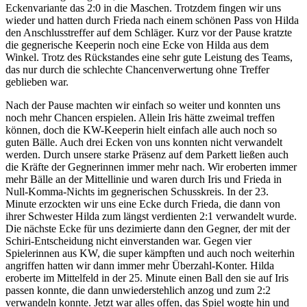
Eckenvariante das 2:0 in die Maschen. Trotzdem fingen wir uns
wieder und hatten durch Frieda nach einem schönen Pass von Hilda
den Anschlusstreffer auf dem Schläger. Kurz vor der Pause kratzte
die gegnerische Keeperin noch eine Ecke von Hilda aus dem
Winkel. Trotz des Rückstandes eine sehr gute Leistung des Teams,
das nur durch die schlechte Chancenverwertung ohne Treffer
geblieben war.
Nach der Pause machten wir einfach so weiter und konnten uns
noch mehr Chancen erspielen. Allein Iris hätte zweimal treffen
können, doch die KW-Keeperin hielt einfach alle auch noch so
guten Bälle. Auch drei Ecken von uns konnten nicht verwandelt
werden. Durch unsere starke Präsenz auf dem Parkett ließen auch
die Kräfte der Gegnerinnen immer mehr nach. Wir eroberten immer
mehr Bälle an der Mittellinie und waren durch Iris und Frieda in
Null-Komma-Nichts im gegnerischen Schusskreis. In der 23.
Minute erzockten wir uns eine Ecke durch Frieda, die dann von
ihrer Schwester Hilda zum längst verdienten 2:1 verwandelt wurde.
Die nächste Ecke für uns dezimierte dann den Gegner, der mit der
Schiri-Entscheidung nicht einverstanden war. Gegen vier
Spielerinnen aus KW, die super kämpften und auch noch weiterhin
angriffen hatten wir dann immer mehr Überzahl-Konter. Hilda
eroberte im Mittelfeld in der 25. Minute einen Ball den sie auf Iris
passen konnte, die dann unwiederstehlich anzog und zum 2:2
verwandeln konnte. Jetzt war alles offen, das Spiel wogte hin und