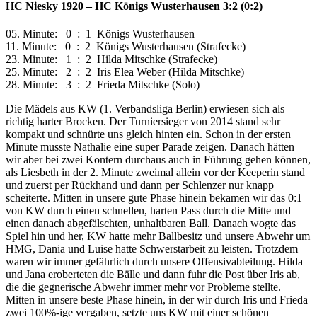
HC Niesky 1920 – HC Königs Wusterhausen 3:2 (0:2)
05. Minute: 0 : 1 Königs Wusterhausen
11. Minute: 0 : 2 Königs Wusterhausen (Strafecke)
23. Minute: 1 : 2 Hilda Mitschke (Strafecke)
25. Minute: 2 : 2 Iris Elea Weber (Hilda Mitschke)
28. Minute: 3 : 2 Frieda Mitschke (Solo)
Die Mädels aus KW (1. Verbandsliga Berlin) erwiesen sich als
richtig harter Brocken. Der Turniersieger von 2014 stand sehr
kompakt und schnürte uns gleich hinten ein. Schon in der ersten
Minute musste Nathalie eine super Parade zeigen. Danach hätten
wir aber bei zwei Kontern durchaus auch in Führung gehen können,
als Liesbeth in der 2. Minute zweimal allein vor der Keeperin stand
und zuerst per Rückhand und dann per Schlenzer nur knapp
scheiterte. Mitten in unsere gute Phase hinein bekamen wir das 0:1
von KW durch einen schnellen, harten Pass durch die Mitte und
einen danach abgefälschten, unhaltbaren Ball. Danach wogte das
Spiel hin und her, KW hatte mehr Ballbesitz und unsere Abwehr um
HMG, Dania und Luise hatte Schwerstarbeit zu leisten. Trotzdem
waren wir immer gefährlich durch unsere Offensivabteilung. Hilda
und Jana eroberteten die Bälle und dann fuhr die Post über Iris ab,
die die gegnerische Abwehr immer mehr vor Probleme stellte.
Mitten in unsere beste Phase hinein, in der wir durch Iris und Frieda
zwei 100%-ige vergaben, setzte uns KW mit einer schönen