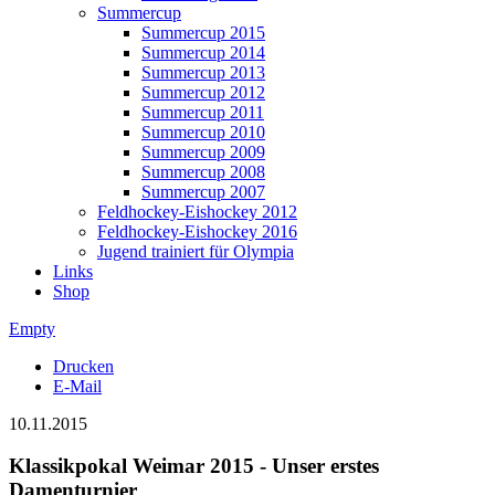
Summercup
Summercup 2015
Summercup 2014
Summercup 2013
Summercup 2012
Summercup 2011
Summercup 2010
Summercup 2009
Summercup 2008
Summercup 2007
Feldhockey-Eishockey 2012
Feldhockey-Eishockey 2016
Jugend trainiert für Olympia
Links
Shop
Empty
Drucken
E-Mail
10.11.2015
Klassikpokal Weimar 2015 - Unser erstes
Damenturnier