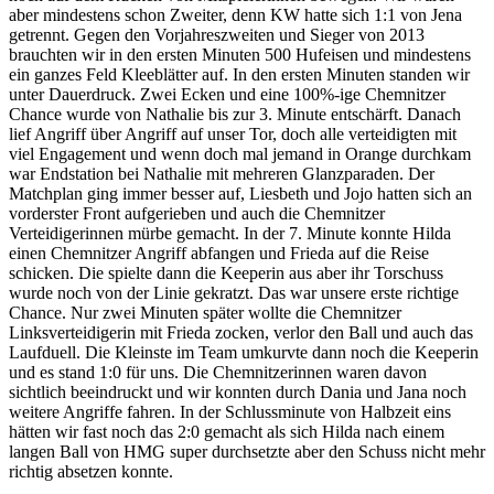
aber mindestens schon Zweiter, denn KW hatte sich 1:1 von Jena
getrennt. Gegen den Vorjahreszweiten und Sieger von 2013
brauchten wir in den ersten Minuten 500 Hufeisen und mindestens
ein ganzes Feld Kleeblätter auf. In den ersten Minuten standen wir
unter Dauerdruck. Zwei Ecken und eine 100%-ige Chemnitzer
Chance wurde von Nathalie bis zur 3. Minute entschärft. Danach
lief Angriff über Angriff auf unser Tor, doch alle verteidigten mit
viel Engagement und wenn doch mal jemand in Orange durchkam
war Endstation bei Nathalie mit mehreren Glanzparaden. Der
Matchplan ging immer besser auf, Liesbeth und Jojo hatten sich an
vorderster Front aufgerieben und auch die Chemnitzer
Verteidigerinnen mürbe gemacht. In der 7. Minute konnte Hilda
einen Chemnitzer Angriff abfangen und Frieda auf die Reise
schicken. Die spielte dann die Keeperin aus aber ihr Torschuss
wurde noch von der Linie gekratzt. Das war unsere erste richtige
Chance. Nur zwei Minuten später wollte die Chemnitzer
Linksverteidigerin mit Frieda zocken, verlor den Ball und auch das
Laufduell. Die Kleinste im Team umkurvte dann noch die Keeperin
und es stand 1:0 für uns. Die Chemnitzerinnen waren davon
sichtlich beeindruckt und wir konnten durch Dania und Jana noch
weitere Angriffe fahren. In der Schlussminute von Halbzeit eins
hätten wir fast noch das 2:0 gemacht als sich Hilda nach einem
langen Ball von HMG super durchsetzte aber den Schuss nicht mehr
richtig absetzen konnte.