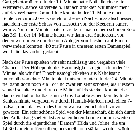
Gastgebertorhüterin. In der 10. Minute hatte Nathalie eine gute
Weimarer Chance zu vereiteln. Danach drückten wir immer mehr
auf das Weimarer Tor und Jule konnte in der 11. Minute einen
Schlenzer zum 2:0 verwandeln und einen Nachschuss abschliessen,
nachdem der erste Schuss von Liesbeth von der Keeperin pariert
wurde. Nur eine Minute später erzielte Iris nach einem schönen Solo
das 3:0. In der 14. Minute hatten wir dann drei Strafecken, von
denen wir nur eine durch einen Ableger von Liesbeth auf Frieda
verwandeln konnten. 4:0 zur Pause in unserem ersten Damenspiel,
wer hätte das vorher gedacht.
Nach der Pause spielten wir sehr nachlässig und vergaben viele
Chancen. Der Höhepunkt der Harmlosigkeit zeigte sich in der 19.
Minute, als wir fünf Einschussmöglichkeiten aus Nahdistanz
innerhalb von einer Minute nicht nutzen konnten. In der 24. Minute
fiel dann doch noch ein Tor und zwar ein sehr schönes, als Liesbeth
schnell schaltete und durch die Mitte auf Iris stecken konnte, die
dann den Ball unhaltbar zum 5:0 ins Tor abfälschen konnte. In der
Schlussminute vergaben wir durch Hannah-Marleen noch einen 7-
m-Ball, doch das wäre des Guten wahrscheinlich doch zu viel
gewesen. Ein sehr schönes Spiel von der Mannschaft, die sich durch
den Auftaktsieg viel Selbstvertrauen holen konnte und im zweiten
Spiel durch die eigentlichen "Damen" Hilda und Joline, die um
14.30 Uhr eintreffen sollten, personell noch stärker werden würde.