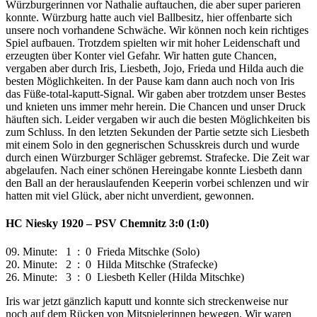
Würzburgerinnen vor Nathalie auftauchen, die aber super parieren
konnte. Würzburg hatte auch viel Ballbesitz, hier offenbarte sich
unsere noch vorhandene Schwäche. Wir können noch kein richtiges
Spiel aufbauen. Trotzdem spielten wir mit hoher Leidenschaft und
erzeugten über Konter viel Gefahr. Wir hatten gute Chancen,
vergaben aber durch Iris, Liesbeth, Jojo, Frieda und Hilda auch die
besten Möglichkeiten. In der Pause kam dann auch noch von Iris
das Füße-total-kaputt-Signal. Wir gaben aber trotzdem unser Bestes
und knieten uns immer mehr herein. Die Chancen und unser Druck
häuften sich. Leider vergaben wir auch die besten Möglichkeiten bis
zum Schluss. In den letzten Sekunden der Partie setzte sich Liesbeth
mit einem Solo in den gegnerischen Schusskreis durch und wurde
durch einen Würzburger Schläger gebremst. Strafecke. Die Zeit war
abgelaufen. Nach einer schönen Hereingabe konnte Liesbeth dann
den Ball an der herauslaufenden Keeperin vorbei schlenzen und wir
hatten mit viel Glück, aber nicht unverdient, gewonnen.
HC Niesky 1920 – PSV Chemnitz 3:0 (1:0)
09. Minute: 1 : 0 Frieda Mitschke (Solo)
20. Minute: 2 : 0 Hilda Mitschke (Strafecke)
26. Minute: 3 : 0 Liesbeth Keller (Hilda Mitschke)
Iris war jetzt gänzlich kaputt und konnte sich streckenweise nur
noch auf dem Rücken von Mitspielerinnen bewegen. Wir waren