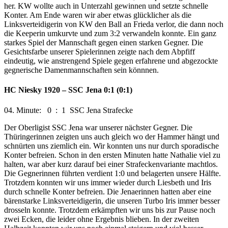
her. KW wollte auch in Unterzahl gewinnen und setzte schnelle
Konter. Am Ende waren wir aber etwas glücklicher als die
Linksverteidigerin von KW den Ball an Frieda verlor, die dann noch
die Keeperin umkurvte und zum 3:2 verwandeln konnte. Ein ganz
starkes Spiel der Mannschaft gegen einen starken Gegner. Die
Gesichtsfarbe unserer Spielerinnen zeigte nach dem Abpfiff
eindeutig, wie anstrengend Spiele gegen erfahrene und abgezockte
gegnerische Damenmannschaften sein könnnen.
HC Niesky 1920 – SSC Jena 0:1 (0:1)
04. Minute: 0 : 1 SSC Jena Strafecke
Der Oberligist SSC Jena war unserer nächster Gegner. Die
Thüringerinnen zeigten uns auch gleich wo der Hammer hängt und
schnürten uns ziemlich ein. Wir konnten uns nur durch sporadische
Konter befreien. Schon in den ersten Minuten hatte Nathalie viel zu
halten, war aber kurz darauf bei einer Strafeckenvariante machtlos.
Die Gegnerinnen führten verdient 1:0 und belagerten unsere Hälfte.
Trotzdem konnten wir uns immer wieder durch Liesbeth und Iris
durch schnelle Konter befreien. Die Jenaerinnen hatten aber eine
bärenstarke Linksverteidigerin, die unseren Turbo Iris immer besser
drosseln konnte. Trotzdem erkämpften wir uns bis zur Pause noch
zwei Ecken, die leider ohne Ergebnis blieben. In der zweiten