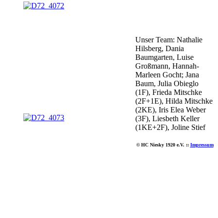
Unser Team: Nathalie
Hilsberg, Dania
Baumgarten, Luise
Großmann, Hannah-
Marleen Gocht; Jana
Baum, Julia Obieglo
(1F), Frieda Mitschke
(2F+1E), Hilda Mitschke
(2KE), Iris Elea Weber
(3F), Liesbeth Keller
(1KE+2F), Joline Stief
© HC Niesky 1920 e.V. ::
Impressum