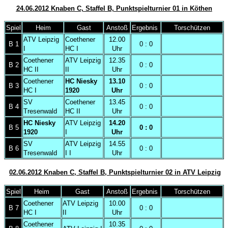
24.06.2012 Knaben C, Staffel B, Punktspielturnier 01 in Köthen
Spiel
Heim
Gast
Anstoß
Ergebnis
Torschützen
ATV Leipzig
Coethener
12.00
B 1
0 : 0
I
HC I
Uhr
Coethener
ATV Leipzig
12.35
B 2
0 : 0
HC II
II
Uhr
Coethener
HC Niesky
13.10
B 3
0 : 0
HC I
1920
Uhr
SV
Coethener
13.45
B 4
0 : 0
Tresenwald
HC II
Uhr
HC Niesky
ATV Leipzig
14.20
B 5
0 : 0
1920
I
Uhr
SV
ATV Leipzig
14.55
B 6
0 : 0
Tresenwald
I
I
Uhr
02.06.2012 Knaben C, Staffel B, Punktspielturnier 02 in ATV Leipzig
Spiel
Heim
Gast
Anstoß
Ergebnis
Torschützen
Coethener
ATV Leipzig
10.00
B 7
0 : 0
HC I
II
Uhr
Coethener
10.35