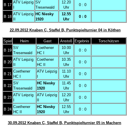
ATV Leipzig
SV
12.20
B 17
0 : 0
I
Tresenwald
Uhr
ATV Leipzig
HC Niesky
12.55
B 18
0 : 0
II
1920
Uhr
22.09.2012 Knaben C, Staffel B, Punktspielturnier 04 in Köthen
Spiel
Heim
Gast
Anstoß
Ergebnis
Torschützen
SV
Coethener
10.00
B 19
0 : 0
Tresenwald
HC I
Uhr
ATV Leipzig
Coethener
10.35
B 20
0 : 0
II
HC II
Uhr
Coethener
ATV Leipzig
11.10
B 21
0 : 0
HC I
I
Uhr
SV
HC Niesky
11.45
B 22
0 : 0
Tresenwald
1920
Uhr
ATV Leipzig
ATV Leipzig
12.20
B 23
0 : 0
I
II
Uhr
Coethener
HC Niesky
12.55
B 24
0 : 0
HC II
1920
Uhr
30.09.2012 Knaben C, Staffel B, Punktspielturnier 05 in Machern