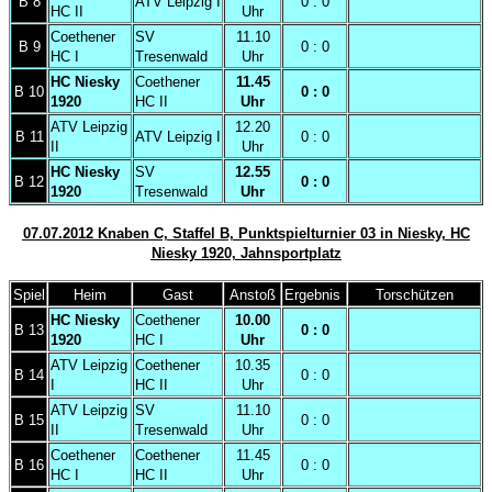
B 8
ATV Leipzig I
0 : 0
HC II
Uhr
Coethener
SV
11.10
B 9
0 : 0
HC I
Tresenwald
Uhr
HC Niesky
Coethener
11.45
B 10
0 : 0
1920
HC II
Uhr
ATV Leipzig
12.20
B 11
ATV Leipzig I
0 : 0
II
Uhr
HC Niesky
SV
12.55
B 12
0 : 0
1920
Tresenwald
Uhr
07.07.2012 Knaben C, Staffel B, Punktspielturnier 03 in Niesky, HC
Niesky 1920, Jahnsportplatz
Spiel
Heim
Gast
Anstoß
Ergebnis
Torschützen
HC Niesky
Coethener
10.00
B 13
0 : 0
1920
HC I
Uhr
ATV Leipzig
Coethener
10.35
B 14
0 : 0
I
HC II
Uhr
ATV Leipzig
SV
11.10
B 15
0 : 0
II
Tresenwald
Uhr
Coethener
Coethener
11.45
B 16
0 : 0
HC I
HC II
Uhr