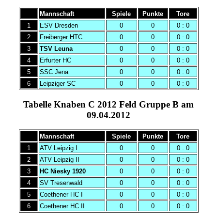
Mannschaft
Spiele
Punkte
Tore
1
ESV Dresden
0
0
0 : 0
2
Freiberger HTC
0
0
0 : 0
3
TSV Leuna
0
0
0 : 0
4
Erfurter HC
0
0
0 : 0
5
SSC Jena
0
0
0 : 0
6
Leipziger SC
0
0
0 : 0
Tabelle Knaben C 2012 Feld Gruppe B am
09.04.2012
Mannschaft
Spiele
Punkte
Tore
1
ATV Leipzig I
0
0
0 : 0
2
ATV Leipzig II
0
0
0 : 0
3
HC Niesky 1920
0
0
0 : 0
4
SV Tresenwald
0
0
0 : 0
5
Coethener HC I
0
0
0 : 0
6
Coethener HC II
0
0
0 : 0