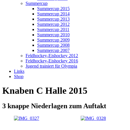
Summercup
Summercup 2015
Summercup 2014
Summercup 2013
Summercup 2012
Summercup 2011
Summercup 2010
Summercup 2009
Summercup 2008
Summercup 2007
Feldhockey-Eishockey 2012
Feldhockey-Eishockey 2016
Jugend trainiert für Olympia
Links
Shop
Knaben C Halle 2015
3 knappe Niederlagen zum Auftakt