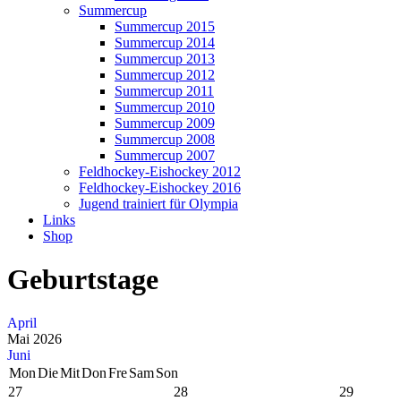
Summercup
Summercup 2015
Summercup 2014
Summercup 2013
Summercup 2012
Summercup 2011
Summercup 2010
Summercup 2009
Summercup 2008
Summercup 2007
Feldhockey-Eishockey 2012
Feldhockey-Eishockey 2016
Jugend trainiert für Olympia
Links
Shop
Geburtstage
April
Mai 2026
Juni
Mon
Die
Mit
Don
Fre
Sam
Son
27
28
29